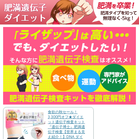
食欲の秋セール！
3,300円オフ★ダイエ
ット遺伝子検査キット
『遺伝子博士』肥満遺
伝子検査【世界まる見
え紹介！】DNA ダイ