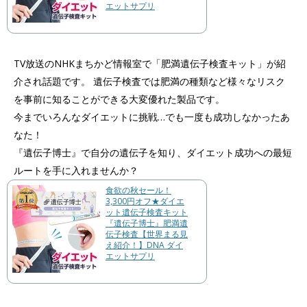
エットサプリ
TV放送のNHKまちかど情報室で「肥満遺伝子検査キット」が紹
介され話題です。 遺伝子検査では肥満の種類など様々なリスク
を事前に知ることができる大変優れた製品です。
今までいろんなダイエットに挑戦…でも一度も成功しなかったあ
なた！
『遺伝子博士』で自分の遺伝子を知り、ダイエット成功への最短
ルートを手に入れませんか？
食欲の秋セール！
3,300円オフ★ダイエ
ット遺伝子検査キット
『遺伝子博士』肥満遺
伝子検査【世界まる見
え紹介！】DNA ダイ
エットサプリ