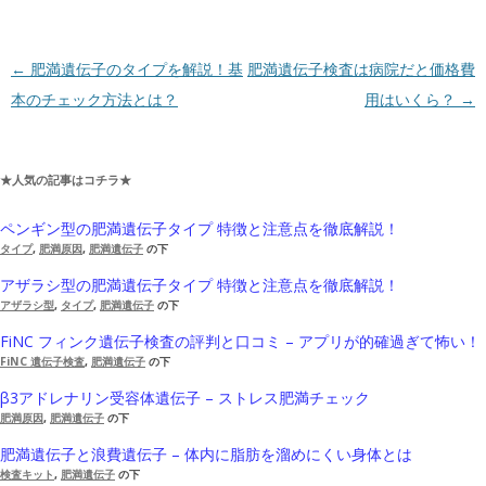
投稿ナビゲーション
←
肥満遺伝子のタイプを解説！基
肥満遺伝子検査は病院だと価格費
本のチェック方法とは？
用はいくら？
→
★人気の記事はコチラ★
ペンギン型の肥満遺伝子タイプ 特徴と注意点を徹底解説！
タイプ
,
肥満原因
,
肥満遺伝子
の下
アザラシ型の肥満遺伝子タイプ 特徴と注意点を徹底解説！
アザラシ型
,
タイプ
,
肥満遺伝子
の下
FiNC フィンク遺伝子検査の評判と口コミ – アプリが的確過ぎて怖い！
FiNC 遺伝子検査
,
肥満遺伝子
の下
β3アドレナリン受容体遺伝子 – ストレス肥満チェック
肥満原因
,
肥満遺伝子
の下
肥満遺伝子と浪費遺伝子 – 体内に脂肪を溜めにくい身体とは
検査キット
,
肥満遺伝子
の下