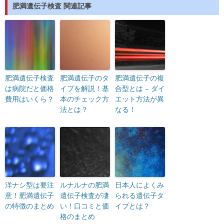
肥満遺伝子検査 関連記事
肥満遺伝子検査
肥満遺伝子のタ
肥満遺伝子の複
は病院だと価格
イプを解説！基
合型とは – ダイ
費用はいくら？
本のチェック方
エット方法が異
法とは？
なる！
洋ナシ型は要注
ルナルナの肥満
日本人によくみ
意！肥満遺伝子
遺伝子検査が凄
られる遺伝子タ
の特徴のまとめ
い！口コミと価
イプとは？
格のまとめ