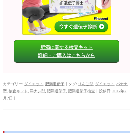
肥満に関する検査キット
詳細・ご購入はこちらから
カテゴリー:
ダイエット
,
肥満遺伝子
| タグ:
りんご型
,
ダイエット
,
バナナ
型
,
検査キット
,
洋ナシ型
,
肥満遺伝子
,
肥満遺伝子検査
| 投稿日:
2017年2
月7日
|