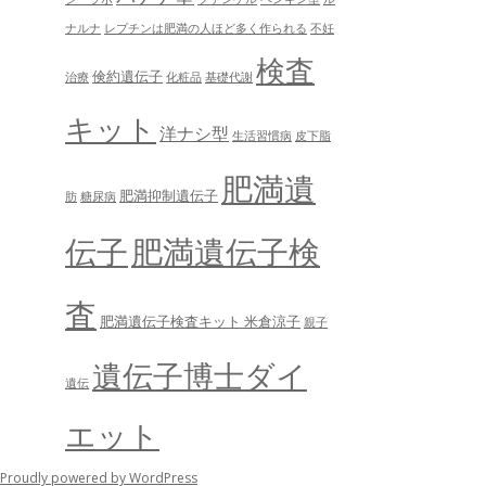
ナルナ
レプチンは肥満の人ほど多く作られる
不妊
検査
倹約遺伝子
治療
化粧品
基礎代謝
キット
洋ナシ型
生活習慣病
皮下脂
肥満遺
肥満抑制遺伝子
肪
糖尿病
肥満遺伝子検
伝子
査
肥満遺伝子検査キット 米倉涼子
親子
遺伝子博士ダイ
遺伝
エット
Proudly powered by WordPress