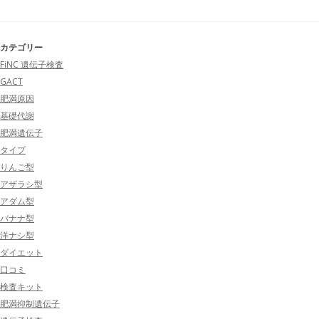
カテゴリー
FiNC 遺伝子検査
GACT
肥満原因
基礎代謝
肥満遺伝子
タイプ
りんご型
アザラシ型
アダム型
バナナ型
洋ナシ型
ダイエット
口コミ
検査キット
肥満抑制遺伝子