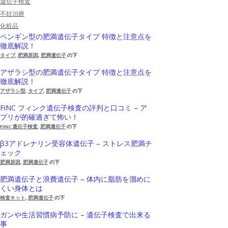
遺伝子検査
不妊治療
化粧品
ペンギン型の肥満遺伝子タイプ 特徴と注意点を
徹底解説！
タイプ
,
肥満原因
,
肥満遺伝子
の下
アザラシ型の肥満遺伝子タイプ 特徴と注意点を
徹底解説！
アザラシ型
,
タイプ
,
肥満遺伝子
の下
FiNC フィンク遺伝子検査の評判と口コミ – ア
プリが的確過ぎて怖い！
FiNC 遺伝子検査
,
肥満遺伝子
の下
β3アドレナリン受容体遺伝子 – ストレス肥満チ
ェック
肥満原因
,
肥満遺伝子
の下
肥満遺伝子と浪費遺伝子 – 体内に脂肪を溜めに
くい身体とは
検査キット
,
肥満遺伝子
の下
ガンや生活習慣病予防に – 遺伝子検査で出来る
事