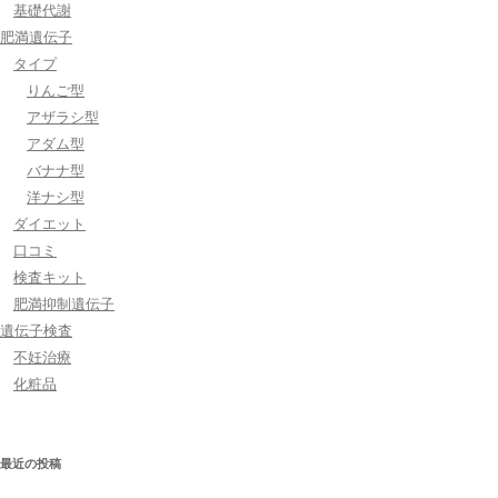
基礎代謝
肥満遺伝子
タイプ
りんご型
アザラシ型
アダム型
バナナ型
洋ナシ型
ダイエット
口コミ
検査キット
肥満抑制遺伝子
遺伝子検査
不妊治療
化粧品
最近の投稿