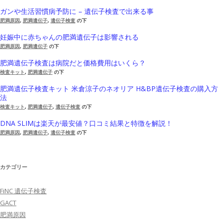
ガンや生活習慣病予防に – 遺伝子検査で出来る事
肥満原因
,
肥満遺伝子
,
遺伝子検査
の下
妊娠中に赤ちゃんの肥満遺伝子は影響される
肥満原因
,
肥満遺伝子
の下
肥満遺伝子検査は病院だと価格費用はいくら？
検査キット
,
肥満遺伝子
の下
肥満遺伝子検査キット 米倉涼子のネオリア H&BP遺伝子検査の購入方
法
検査キット
,
肥満遺伝子
,
遺伝子検査
の下
DNA SLIMは楽天が最安値？口コミ結果と特徴を解説！
肥満原因
,
肥満遺伝子
,
遺伝子検査
の下
カテゴリー
FiNC 遺伝子検査
GACT
肥満原因