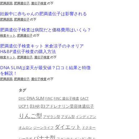
肥満原因
,
肥満遺伝子
,
遺伝子検査
の下
妊娠中に赤ちゃんの肥満遺伝子は影響される
肥満原因
,
肥満遺伝子
の下
肥満遺伝子検査は病院だと価格費用はいくら？
検査キット
,
肥満遺伝子
の下
肥満遺伝子検査キット 米倉涼子のネオリア
H&BP遺伝子検査の購入方法
検査キット
,
肥満遺伝子
,
遺伝子検査
の下
DNA SLIMは楽天が最安値？口コミ結果と特徴
を解説！
肥満原因
,
肥満遺伝子
,
遺伝子検査
の下
タグ
DNA SLIM
DHC
FiNC
FiNC 遺伝子検査
GACT
UCP1
β3AR
β3アドレナリン受容体遺伝子
りんご型
アザラシ型
アダム型
インディアン
ダイエット
オムロン
ジーンライフ
ドクター
バナナ型
シーラボ
ファンケル
ペンギン型
ル