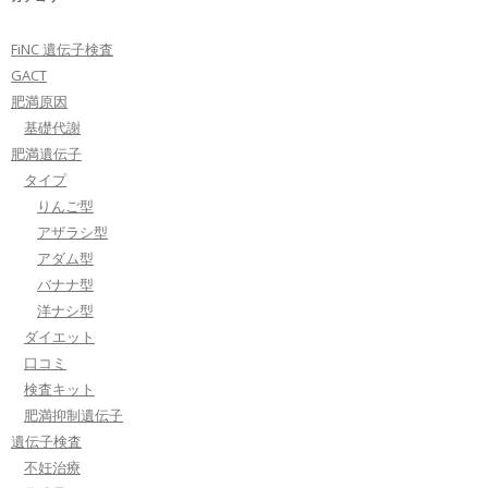
FiNC 遺伝子検査
GACT
肥満原因
基礎代謝
肥満遺伝子
タイプ
りんご型
アザラシ型
アダム型
バナナ型
洋ナシ型
ダイエット
口コミ
検査キット
肥満抑制遺伝子
遺伝子検査
不妊治療