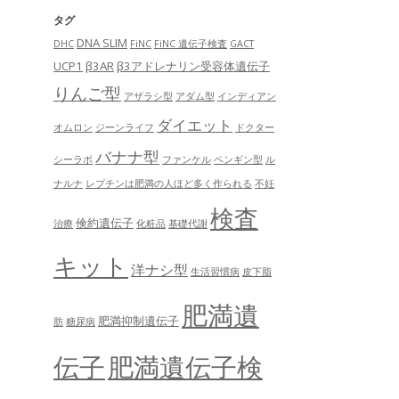
タグ
DNA SLIM
DHC
FiNC
FiNC 遺伝子検査
GACT
UCP1
β3AR
β3アドレナリン受容体遺伝子
りんご型
アザラシ型
アダム型
インディアン
ダイエット
オムロン
ジーンライフ
ドクター
バナナ型
シーラボ
ファンケル
ペンギン型
ル
ナルナ
レプチンは肥満の人ほど多く作られる
不妊
検査
倹約遺伝子
治療
化粧品
基礎代謝
キット
洋ナシ型
生活習慣病
皮下脂
肥満遺
肥満抑制遺伝子
肪
糖尿病
肥満遺伝子検
伝子