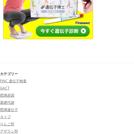
カテゴリー
FiNC 遺伝子検査
GACT
肥満原因
基礎代謝
肥満遺伝子
タイプ
りんご型
アザラシ型