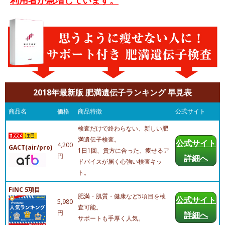
2018年最新版 肥満遺伝子ランキング 早見表
商品名
価格
商品特徴
公式サイト
検査だけで終わらない、新しい肥
満遺伝子検査。
公式サイト
4,200
GACT(air/pro)
1日1回、貴方に合った、痩せるア
円
詳細へ
ドバイスが届く心強い検査キッ
ト。
FiNC 5項目
肥満・肌質・健康など5項目を検
公式サイト
5,980
査可能。
円
詳細へ
サポートも手厚く人気。