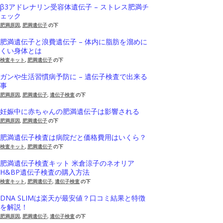
β3アドレナリン受容体遺伝子 – ストレス肥満チ
ェック
肥満原因
,
肥満遺伝子
の下
肥満遺伝子と浪費遺伝子 – 体内に脂肪を溜めに
くい身体とは
検査キット
,
肥満遺伝子
の下
ガンや生活習慣病予防に – 遺伝子検査で出来る
事
肥満原因
,
肥満遺伝子
,
遺伝子検査
の下
妊娠中に赤ちゃんの肥満遺伝子は影響される
肥満原因
,
肥満遺伝子
の下
肥満遺伝子検査は病院だと価格費用はいくら？
検査キット
,
肥満遺伝子
の下
肥満遺伝子検査キット 米倉涼子のネオリア
H&BP遺伝子検査の購入方法
検査キット
,
肥満遺伝子
,
遺伝子検査
の下
DNA SLIMは楽天が最安値？口コミ結果と特徴
を解説！
肥満原因
,
肥満遺伝子
,
遺伝子検査
の下