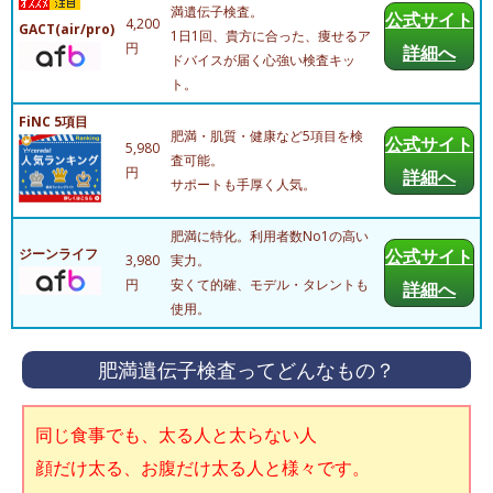
満遺伝子検査。
公式サイト
4,200
GACT(air/pro)
1日1回、貴方に合った、痩せるア
円
詳細へ
ドバイスが届く心強い検査キッ
ト。
FiNC 5項目
肥満・肌質・健康など5項目を検
公式サイト
5,980
査可能。
円
詳細へ
サポートも手厚く人気。
肥満に特化。利用者数No1の高い
ジーンライフ
公式サイト
3,980
実力。
円
安くて的確、モデル・タレントも
詳細へ
使用。
肥満遺伝子検査ってどんなもの？
同じ食事でも、太る人と太らない人
顔だけ太る、お腹だけ太る人と様々です。