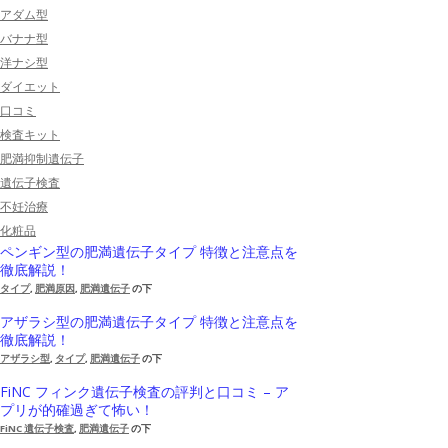
アダム型
バナナ型
洋ナシ型
ダイエット
口コミ
検査キット
肥満抑制遺伝子
遺伝子検査
不妊治療
化粧品
ペンギン型の肥満遺伝子タイプ 特徴と注意点を
徹底解説！
タイプ
,
肥満原因
,
肥満遺伝子
の下
アザラシ型の肥満遺伝子タイプ 特徴と注意点を
徹底解説！
アザラシ型
,
タイプ
,
肥満遺伝子
の下
FiNC フィンク遺伝子検査の評判と口コミ – ア
プリが的確過ぎて怖い！
FiNC 遺伝子検査
,
肥満遺伝子
の下