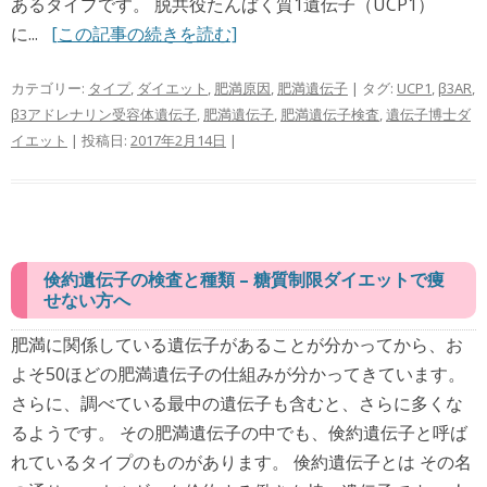
あるタイプです。 脱共役たんぱく質1遺伝子（UCP1）
に...
[この記事の続きを読む]
カテゴリー:
タイプ
,
ダイエット
,
肥満原因
,
肥満遺伝子
| タグ:
UCP1
,
β3AR
,
β3アドレナリン受容体遺伝子
,
肥満遺伝子
,
肥満遺伝子検査
,
遺伝子博士ダ
イエット
| 投稿日:
2017年2月14日
|
倹約遺伝子の検査と種類 – 糖質制限ダイエットで痩
せない方へ
肥満に関係している遺伝子があることが分かってから、お
よそ50ほどの肥満遺伝子の仕組みが分かってきています。
さらに、調べている最中の遺伝子も含むと、さらに多くな
るようです。 その肥満遺伝子の中でも、倹約遺伝子と呼ば
れているタイプのものがあります。 倹約遺伝子とは その名