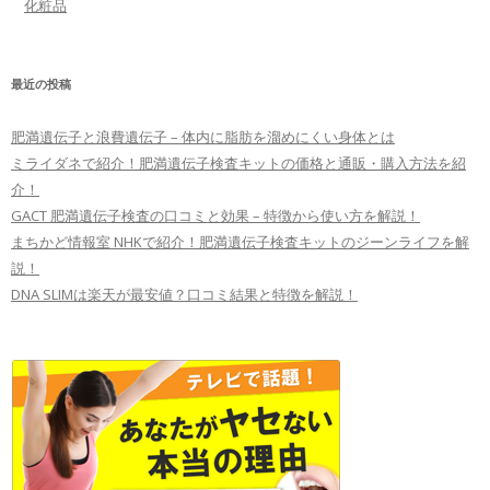
化粧品
最近の投稿
肥満遺伝子と浪費遺伝子 – 体内に脂肪を溜めにくい身体とは
ミライダネで紹介！肥満遺伝子検査キットの価格と通販・購入方法を紹
介！
GACT 肥満遺伝子検査の口コミと効果 – 特徴から使い方を解説！
まちかど情報室 NHKで紹介！肥満遺伝子検査キットのジーンライフを解
説！
DNA SLIMは楽天が最安値？口コミ結果と特徴を解説！