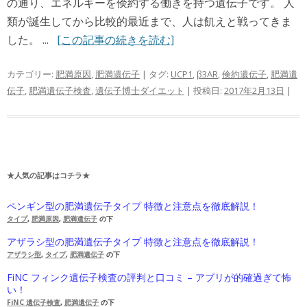
の通り、エネルギーを倹約する働きを持つ遺伝子です。 人
類が誕生してから比較的最近まで、人は飢えと戦ってきま
した。 ...
[この記事の続きを読む]
カテゴリー:
肥満原因
,
肥満遺伝子
| タグ:
UCP1
,
β3AR
,
倹約遺伝子
,
肥満遺
伝子
,
肥満遺伝子検査
,
遺伝子博士ダイエット
| 投稿日:
2017年2月13日
|
★人気の記事はコチラ★
ペンギン型の肥満遺伝子タイプ 特徴と注意点を徹底解説！
タイプ
,
肥満原因
,
肥満遺伝子
の下
アザラシ型の肥満遺伝子タイプ 特徴と注意点を徹底解説！
アザラシ型
,
タイプ
,
肥満遺伝子
の下
FiNC フィンク遺伝子検査の評判と口コミ – アプリが的確過ぎて怖
い！
FiNC 遺伝子検査
,
肥満遺伝子
の下