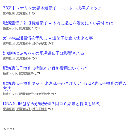
β3アドレナリン受容体遺伝子 – ストレス肥満チェック
肥満原因
,
肥満遺伝子
の下
肥満遺伝子と浪費遺伝子 – 体内に脂肪を溜めにくい身体とは
検査キット
,
肥満遺伝子
の下
ガンや生活習慣病予防に – 遺伝子検査で出来る事
肥満原因
,
肥満遺伝子
,
遺伝子検査
の下
妊娠中に赤ちゃんの肥満遺伝子は影響される
肥満原因
,
肥満遺伝子
の下
肥満遺伝子検査は病院だと価格費用はいくら？
検査キット
,
肥満遺伝子
の下
肥満遺伝子検査キット 米倉涼子のネオリア H&BP遺伝子検査の購入
方法
検査キット
,
肥満遺伝子
,
遺伝子検査
の下
DNA SLIMは楽天が最安値？口コミ結果と特徴を解説！
肥満原因
,
肥満遺伝子
,
遺伝子検査
の下
カテゴリー