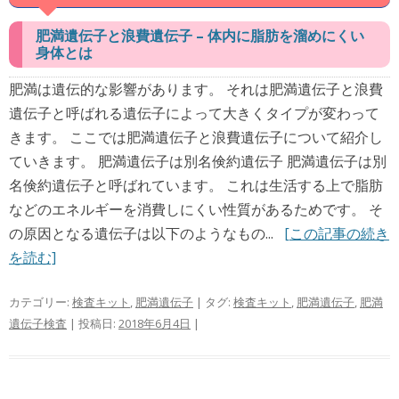
肥満遺伝子と浪費遺伝子 – 体内に脂肪を溜めにくい
身体とは
肥満は遺伝的な影響があります。 それは肥満遺伝子と浪費
遺伝子と呼ばれる遺伝子によって大きくタイプが変わって
きます。 ここでは肥満遺伝子と浪費遺伝子について紹介し
ていきます。 肥満遺伝子は別名倹約遺伝子 肥満遺伝子は別
名倹約遺伝子と呼ばれています。 これは生活する上で脂肪
などのエネルギーを消費しにくい性質があるためです。 そ
の原因となる遺伝子は以下のようなもの...
[この記事の続き
を読む]
カテゴリー:
検査キット
,
肥満遺伝子
| タグ:
検査キット
,
肥満遺伝子
,
肥満
遺伝子検査
| 投稿日:
2018年6月4日
|