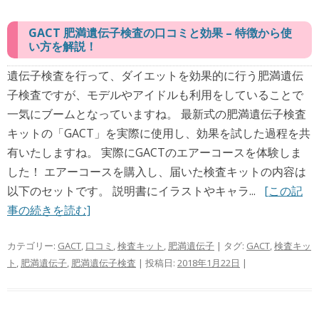
GACT 肥満遺伝子検査の口コミと効果 – 特徴から使
い方を解説！
遺伝子検査を行って、ダイエットを効果的に行う肥満遺伝
子検査ですが、モデルやアイドルも利用をしていることで
一気にブームとなっていますね。 最新式の肥満遺伝子検査
キットの「GACT」を実際に使用し、効果を試した過程を共
有いたしますね。 実際にGACTのエアーコースを体験しま
した！ エアーコースを購入し、届いた検査キットの内容は
以下のセットです。 説明書にイラストやキャラ...
[この記
事の続きを読む]
カテゴリー:
GACT
,
口コミ
,
検査キット
,
肥満遺伝子
| タグ:
GACT
,
検査キッ
ト
,
肥満遺伝子
,
肥満遺伝子検査
| 投稿日:
2018年1月22日
|