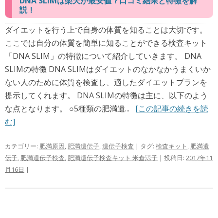
DNA SLIMは楽天が最安値？口コミ結果と特徴を解
説！
ダイエットを行う上で自身の体質を知ることは大切です。
ここでは自分の体質を簡単に知ることができる検査キット
「DNA SLIM」の特徴について紹介していきます。 DNA
SLIMの特徴 DNA SLIMはダイエットのなかなかうまくいか
ない人のために体質を検査し、適したダイエットプランを
提示してくれます。 DNA SLIMの特徴は主に、以下のよう
な点となります。 ○5種類の肥満遺...
[この記事の続きを読
む]
カテゴリー:
肥満原因
,
肥満遺伝子
,
遺伝子検査
| タグ:
検査キット
,
肥満遺
伝子
,
肥満遺伝子検査
,
肥満遺伝子検査キット 米倉涼子
| 投稿日:
2017年11
月16日
|