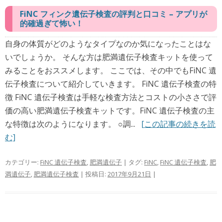
FiNC フィンク遺伝子検査の評判と口コミ – アプリが
的確過ぎて怖い！
自身の体質がどのようなタイプなのか気になったことはな
いでしょうか。 そんな方は肥満遺伝子検査キットを使って
みることをおススメします。 ここでは、その中でもFiNC 遺
伝子検査について紹介していきます。 FiNC 遺伝子検査の特
徴 FiNC 遺伝子検査は手軽な検査方法とコストの小ささで評
価の高い肥満遺伝子検査キットです。FiNC 遺伝子検査の主
な特徴は次のようになります。 ○調...
[この記事の続きを読
む]
カテゴリー:
FiNC 遺伝子検査
,
肥満遺伝子
| タグ:
FiNC
,
FiNC 遺伝子検査
,
肥
満遺伝子
,
肥満遺伝子検査
| 投稿日:
2017年9月21日
|