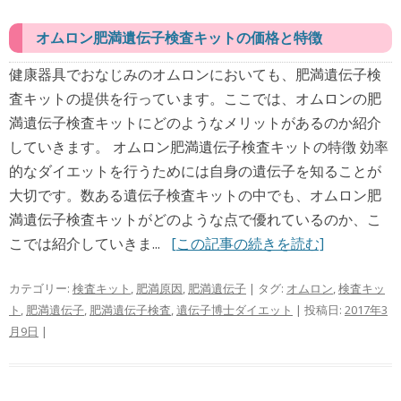
オムロン肥満遺伝子検査キットの価格と特徴
健康器具でおなじみのオムロンにおいても、肥満遺伝子検
査キットの提供を行っています。ここでは、オムロンの肥
満遺伝子検査キットにどのようなメリットがあるのか紹介
していきます。 オムロン肥満遺伝子検査キットの特徴 効率
的なダイエットを行うためには自身の遺伝子を知ることが
大切です。数ある遺伝子検査キットの中でも、オムロン肥
満遺伝子検査キットがどのような点で優れているのか、こ
こでは紹介していきま...
[この記事の続きを読む]
カテゴリー:
検査キット
,
肥満原因
,
肥満遺伝子
| タグ:
オムロン
,
検査キッ
ト
,
肥満遺伝子
,
肥満遺伝子検査
,
遺伝子博士ダイエット
| 投稿日:
2017年3
月9日
|