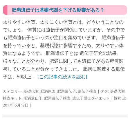
肥満遺伝子は基礎代謝を下げる影響がある？
太りやすい体質、太りにくい体質とは、どういうことなの
でしょう。 体質には遺伝子が関係していますが、その中で
も肥満遺伝子というのが注目を集めています。 肥満遺伝子
を持っていると、基礎代謝に影響するため、太りやすい体
質になるようです。 肥満遺伝子とは 遺伝子研究の結果、
様々なことが分かり、肥満に関しても遺伝子がある程度関
与していることが分かってきました。 肥満に関連する遺伝
子は、50以上...
[この記事の続きを読む]
カテゴリー:
基礎代謝
,
肥満原因
,
肥満遺伝子
,
遺伝子検査
| タグ:
基礎代謝
,
検査キット
,
肥満遺伝子
,
肥満遺伝子検査
,
遺伝子博士ダイエット
| 投稿日:
2017年5月12日
|