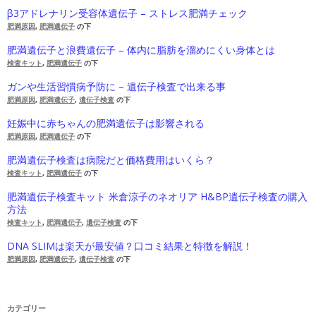
β3アドレナリン受容体遺伝子 – ストレス肥満チェック
肥満原因
,
肥満遺伝子
の下
肥満遺伝子と浪費遺伝子 – 体内に脂肪を溜めにくい身体とは
検査キット
,
肥満遺伝子
の下
ガンや生活習慣病予防に – 遺伝子検査で出来る事
肥満原因
,
肥満遺伝子
,
遺伝子検査
の下
妊娠中に赤ちゃんの肥満遺伝子は影響される
肥満原因
,
肥満遺伝子
の下
肥満遺伝子検査は病院だと価格費用はいくら？
検査キット
,
肥満遺伝子
の下
肥満遺伝子検査キット 米倉涼子のネオリア H&BP遺伝子検査の購入
方法
検査キット
,
肥満遺伝子
,
遺伝子検査
の下
DNA SLIMは楽天が最安値？口コミ結果と特徴を解説！
肥満原因
,
肥満遺伝子
,
遺伝子検査
の下
カテゴリー