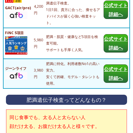
満遺伝子検査。
公式サイト
4,200
GACT(air/pro)
1日1回、貴方に合った、痩せるア
円
詳細へ
ドバイスが届く心強い検査キッ
ト。
FiNC 5項目
肥満・肌質・健康など5項目を検
公式サイト
5,980
査可能。
円
詳細へ
サポートも手厚く人気。
肥満に特化。利用者数No1の高い
ジーンライフ
公式サイト
3,980
実力。
円
安くて的確、モデル・タレントも
詳細へ
使用。
肥満遺伝子検査ってどんなもの？
同じ食事でも、太る人と太らない人
顔だけ太る、お腹だけ太る人と様々です。