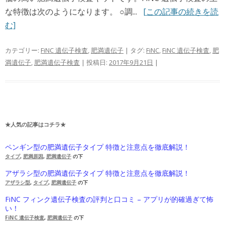
な特徴は次のようになります。 ○調...
[この記事の続きを読
む]
カテゴリー:
FiNC 遺伝子検査
,
肥満遺伝子
| タグ:
FiNC
,
FiNC 遺伝子検査
,
肥
満遺伝子
,
肥満遺伝子検査
| 投稿日:
2017年9月21日
|
★人気の記事はコチラ★
ペンギン型の肥満遺伝子タイプ 特徴と注意点を徹底解説！
タイプ
,
肥満原因
,
肥満遺伝子
の下
アザラシ型の肥満遺伝子タイプ 特徴と注意点を徹底解説！
アザラシ型
,
タイプ
,
肥満遺伝子
の下
FiNC フィンク遺伝子検査の評判と口コミ – アプリが的確過ぎて怖
い！
FiNC 遺伝子検査
,
肥満遺伝子
の下