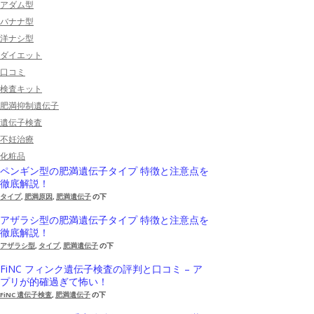
アダム型
バナナ型
洋ナシ型
ダイエット
口コミ
検査キット
肥満抑制遺伝子
遺伝子検査
不妊治療
化粧品
ペンギン型の肥満遺伝子タイプ 特徴と注意点を
徹底解説！
タイプ
,
肥満原因
,
肥満遺伝子
の下
アザラシ型の肥満遺伝子タイプ 特徴と注意点を
徹底解説！
アザラシ型
,
タイプ
,
肥満遺伝子
の下
FiNC フィンク遺伝子検査の評判と口コミ – ア
プリが的確過ぎて怖い！
FiNC 遺伝子検査
,
肥満遺伝子
の下