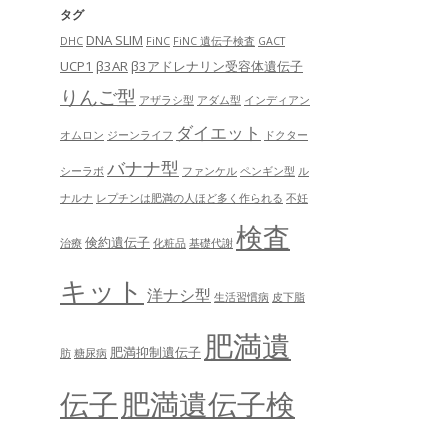
タグ
DNA SLIM
DHC
FiNC
FiNC 遺伝子検査
GACT
UCP1
β3AR
β3アドレナリン受容体遺伝子
りんご型
アザラシ型
アダム型
インディアン
ダイエット
オムロン
ジーンライフ
ドクター
バナナ型
シーラボ
ファンケル
ペンギン型
ル
ナルナ
レプチンは肥満の人ほど多く作られる
不妊
検査
倹約遺伝子
治療
化粧品
基礎代謝
キット
洋ナシ型
生活習慣病
皮下脂
肥満遺
肥満抑制遺伝子
肪
糖尿病
肥満遺伝子検
伝子