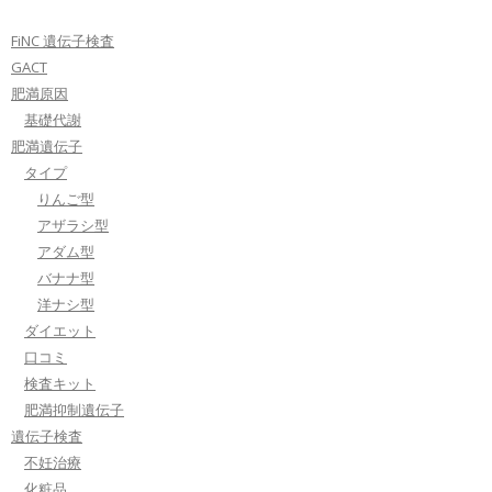
FiNC 遺伝子検査
GACT
肥満原因
基礎代謝
肥満遺伝子
タイプ
りんご型
アザラシ型
アダム型
バナナ型
洋ナシ型
ダイエット
口コミ
検査キット
肥満抑制遺伝子
遺伝子検査
不妊治療
化粧品