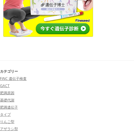
カテゴリー
FiNC 遺伝子検査
GACT
肥満原因
基礎代謝
肥満遺伝子
タイプ
りんご型
アザラシ型