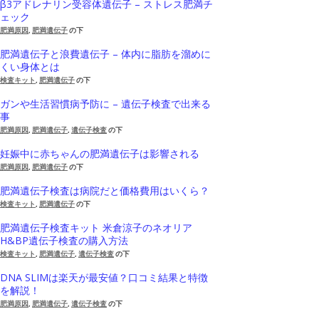
β3アドレナリン受容体遺伝子 – ストレス肥満チ
ェック
肥満原因
,
肥満遺伝子
の下
肥満遺伝子と浪費遺伝子 – 体内に脂肪を溜めに
くい身体とは
検査キット
,
肥満遺伝子
の下
ガンや生活習慣病予防に – 遺伝子検査で出来る
事
肥満原因
,
肥満遺伝子
,
遺伝子検査
の下
妊娠中に赤ちゃんの肥満遺伝子は影響される
肥満原因
,
肥満遺伝子
の下
肥満遺伝子検査は病院だと価格費用はいくら？
検査キット
,
肥満遺伝子
の下
肥満遺伝子検査キット 米倉涼子のネオリア
H&BP遺伝子検査の購入方法
検査キット
,
肥満遺伝子
,
遺伝子検査
の下
DNA SLIMは楽天が最安値？口コミ結果と特徴
を解説！
肥満原因
,
肥満遺伝子
,
遺伝子検査
の下