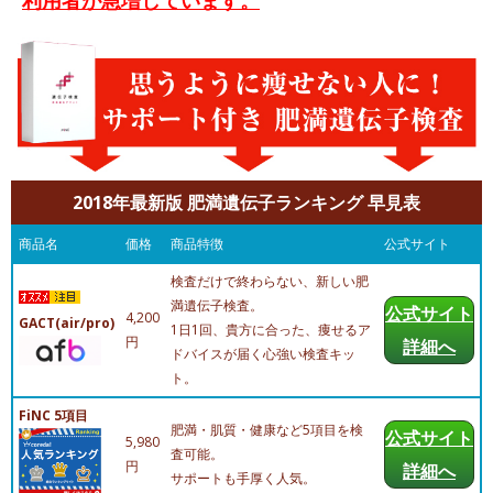
2018年最新版 肥満遺伝子ランキング 早見表
商品名
価格
商品特徴
公式サイト
検査だけで終わらない、新しい肥
満遺伝子検査。
公式サイト
4,200
GACT(air/pro)
1日1回、貴方に合った、痩せるア
円
詳細へ
ドバイスが届く心強い検査キッ
ト。
FiNC 5項目
肥満・肌質・健康など5項目を検
公式サイト
5,980
査可能。
円
詳細へ
サポートも手厚く人気。