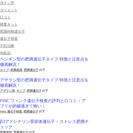
洋ナシ型
ダイエット
口コミ
検査キット
肥満抑制遺伝子
遺伝子検査
不妊治療
化粧品
ペンギン型の肥満遺伝子タイプ 特徴と注意点を
徹底解説！
タイプ
,
肥満原因
,
肥満遺伝子
の下
アザラシ型の肥満遺伝子タイプ 特徴と注意点を
徹底解説！
アザラシ型
,
タイプ
,
肥満遺伝子
の下
FiNC フィンク遺伝子検査の評判と口コミ – ア
プリが的確過ぎて怖い！
FiNC 遺伝子検査
,
肥満遺伝子
の下
β3アドレナリン受容体遺伝子 – ストレス肥満チ
ェック
肥満原因
,
肥満遺伝子
の下