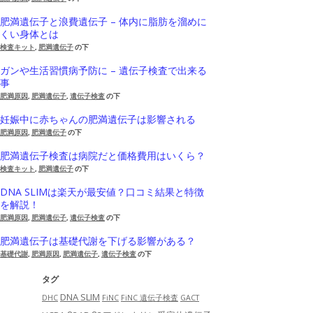
肥満遺伝子と浪費遺伝子 – 体内に脂肪を溜めに
くい身体とは
検査キット
,
肥満遺伝子
の下
ガンや生活習慣病予防に – 遺伝子検査で出来る
事
肥満原因
,
肥満遺伝子
,
遺伝子検査
の下
妊娠中に赤ちゃんの肥満遺伝子は影響される
肥満原因
,
肥満遺伝子
の下
肥満遺伝子検査は病院だと価格費用はいくら？
検査キット
,
肥満遺伝子
の下
DNA SLIMは楽天が最安値？口コミ結果と特徴
を解説！
肥満原因
,
肥満遺伝子
,
遺伝子検査
の下
肥満遺伝子は基礎代謝を下げる影響がある？
基礎代謝
,
肥満原因
,
肥満遺伝子
,
遺伝子検査
の下
タグ
DNA SLIM
DHC
FiNC
FiNC 遺伝子検査
GACT