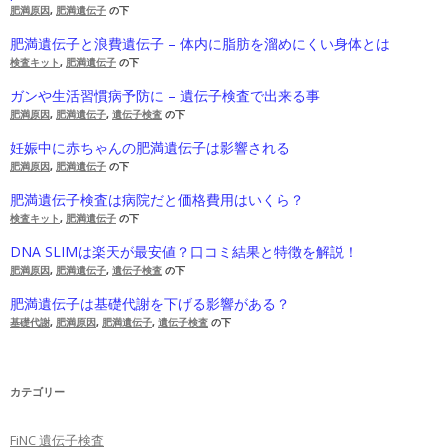
肥満原因
,
肥満遺伝子
の下
肥満遺伝子と浪費遺伝子 – 体内に脂肪を溜めにくい身体とは
検査キット
,
肥満遺伝子
の下
ガンや生活習慣病予防に – 遺伝子検査で出来る事
肥満原因
,
肥満遺伝子
,
遺伝子検査
の下
妊娠中に赤ちゃんの肥満遺伝子は影響される
肥満原因
,
肥満遺伝子
の下
肥満遺伝子検査は病院だと価格費用はいくら？
検査キット
,
肥満遺伝子
の下
DNA SLIMは楽天が最安値？口コミ結果と特徴を解説！
肥満原因
,
肥満遺伝子
,
遺伝子検査
の下
肥満遺伝子は基礎代謝を下げる影響がある？
基礎代謝
,
肥満原因
,
肥満遺伝子
,
遺伝子検査
の下
カテゴリー
FiNC 遺伝子検査