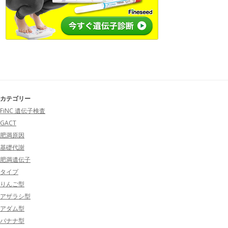
カテゴリー
FiNC 遺伝子検査
GACT
肥満原因
基礎代謝
肥満遺伝子
タイプ
りんご型
アザラシ型
アダム型
バナナ型