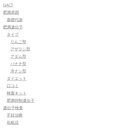
GACT
肥満原因
基礎代謝
肥満遺伝子
タイプ
りんご型
アザラシ型
アダム型
バナナ型
洋ナシ型
ダイエット
口コミ
検査キット
肥満抑制遺伝子
遺伝子検査
不妊治療
化粧品