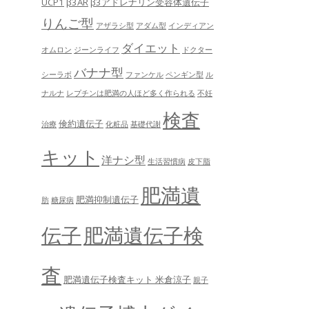
UCP1
β3AR
β3アドレナリン受容体遺伝子
りんご型
アザラシ型
アダム型
インディアン
ダイエット
オムロン
ジーンライフ
ドクター
バナナ型
シーラボ
ファンケル
ペンギン型
ル
ナルナ
レプチンは肥満の人ほど多く作られる
不妊
検査
倹約遺伝子
治療
化粧品
基礎代謝
キット
洋ナシ型
生活習慣病
皮下脂
肥満遺
肥満抑制遺伝子
肪
糖尿病
肥満遺伝子検
伝子
査
肥満遺伝子検査キット 米倉涼子
親子