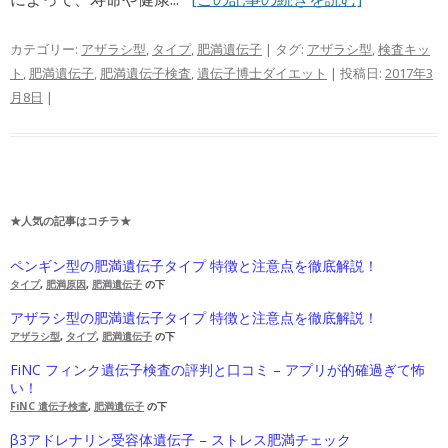
カテゴリー:
アザラシ型
,
タイプ
,
肥満遺伝子
| タグ:
アザラシ型
,
検査キッ
ト
,
肥満遺伝子
,
肥満遺伝子検査
,
遺伝子博士ダイエット
| 投稿日:
2017年3
月8日
|
★人気の記事はコチラ★
ペンギン型の肥満遺伝子タイプ 特徴と注意点を徹底解説！
タイプ
,
肥満原因
,
肥満遺伝子
の下
アザラシ型の肥満遺伝子タイプ 特徴と注意点を徹底解説！
アザラシ型
,
タイプ
,
肥満遺伝子
の下
FiNC フィンク遺伝子検査の評判と口コミ – アプリが的確過ぎて怖
い！
FiNC 遺伝子検査
,
肥満遺伝子
の下
β3アドレナリン受容体遺伝子 – ストレス肥満チェック