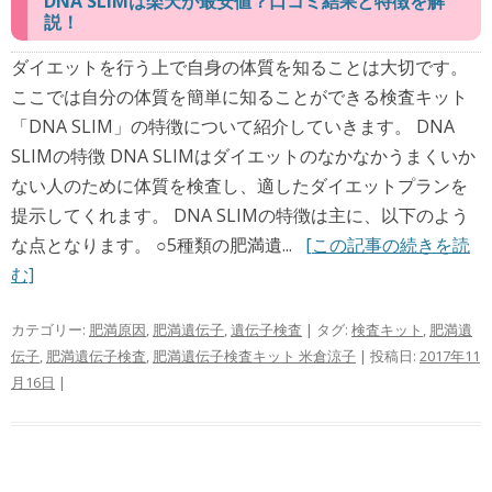
DNA SLIMは楽天が最安値？口コミ結果と特徴を解
説！
ダイエットを行う上で自身の体質を知ることは大切です。
ここでは自分の体質を簡単に知ることができる検査キット
「DNA SLIM」の特徴について紹介していきます。 DNA
SLIMの特徴 DNA SLIMはダイエットのなかなかうまくいか
ない人のために体質を検査し、適したダイエットプランを
提示してくれます。 DNA SLIMの特徴は主に、以下のよう
な点となります。 ○5種類の肥満遺...
[この記事の続きを読
む]
カテゴリー:
肥満原因
,
肥満遺伝子
,
遺伝子検査
| タグ:
検査キット
,
肥満遺
伝子
,
肥満遺伝子検査
,
肥満遺伝子検査キット 米倉涼子
| 投稿日:
2017年11
月16日
|