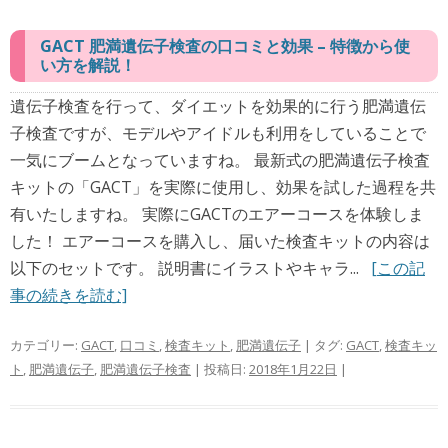
GACT 肥満遺伝子検査の口コミと効果 – 特徴から使
い方を解説！
遺伝子検査を行って、ダイエットを効果的に行う肥満遺伝
子検査ですが、モデルやアイドルも利用をしていることで
一気にブームとなっていますね。 最新式の肥満遺伝子検査
キットの「GACT」を実際に使用し、効果を試した過程を共
有いたしますね。 実際にGACTのエアーコースを体験しま
した！ エアーコースを購入し、届いた検査キットの内容は
以下のセットです。 説明書にイラストやキャラ...
[この記
事の続きを読む]
カテゴリー:
GACT
,
口コミ
,
検査キット
,
肥満遺伝子
| タグ:
GACT
,
検査キッ
ト
,
肥満遺伝子
,
肥満遺伝子検査
| 投稿日:
2018年1月22日
|