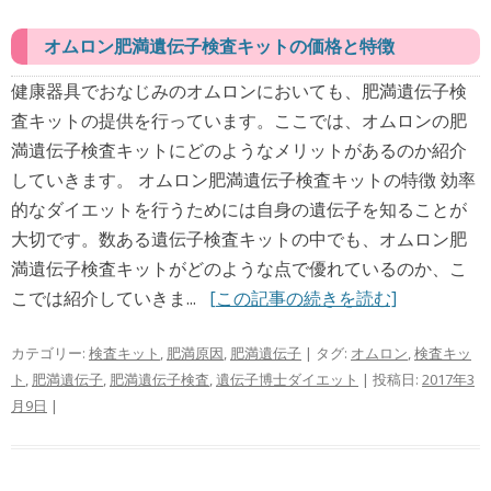
オムロン肥満遺伝子検査キットの価格と特徴
健康器具でおなじみのオムロンにおいても、肥満遺伝子検
査キットの提供を行っています。ここでは、オムロンの肥
満遺伝子検査キットにどのようなメリットがあるのか紹介
していきます。 オムロン肥満遺伝子検査キットの特徴 効率
的なダイエットを行うためには自身の遺伝子を知ることが
大切です。数ある遺伝子検査キットの中でも、オムロン肥
満遺伝子検査キットがどのような点で優れているのか、こ
こでは紹介していきま...
[この記事の続きを読む]
カテゴリー:
検査キット
,
肥満原因
,
肥満遺伝子
| タグ:
オムロン
,
検査キッ
ト
,
肥満遺伝子
,
肥満遺伝子検査
,
遺伝子博士ダイエット
| 投稿日:
2017年3
月9日
|