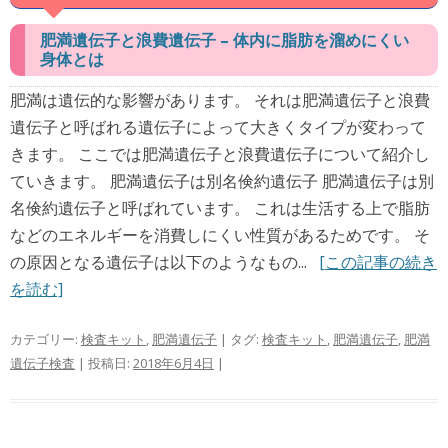
肥満遺伝子と浪費遺伝子 – 体内に脂肪を溜めにくい
身体とは
肥満は遺伝的な影響があります。 それは肥満遺伝子と浪費
遺伝子と呼ばれる遺伝子によって大きくタイプが変わって
きます。 ここでは肥満遺伝子と浪費遺伝子について紹介し
ていきます。 肥満遺伝子は別名倹約遺伝子 肥満遺伝子は別
名倹約遺伝子と呼ばれています。 これは生活する上で脂肪
などのエネルギーを消費しにくい性質があるためです。 そ
の原因となる遺伝子は以下のようなもの...
[この記事の続き
を読む]
カテゴリー:
検査キット
,
肥満遺伝子
| タグ:
検査キット
,
肥満遺伝子
,
肥満
遺伝子検査
| 投稿日:
2018年6月4日
|