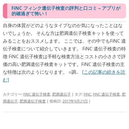
FiNC フィンク遺伝子検査の評判と口コミ – アプリが
的確過ぎて怖い！
自身の体質がどのようなタイプなのか気になったことはな
いでしょうか。 そんな方は肥満遺伝子検査キットを使って
みることをおススメします。 ここでは、その中でもFiNC 遺
伝子検査について紹介していきます。 FiNC 遺伝子検査の特
徴 FiNC 遺伝子検査は手軽な検査方法とコストの小ささで評
価の高い肥満遺伝子検査キットです。FiNC 遺伝子検査の主
な特徴は次のようになります。 ○調...
[この記事の続きを読
む]
カテゴリー:
FiNC 遺伝子検査
,
肥満遺伝子
| タグ:
FiNC
,
FiNC 遺伝子検査
,
肥
満遺伝子
,
肥満遺伝子検査
| 投稿日:
2017年9月21日
|