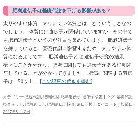
肥満遺伝子は基礎代謝を下げる影響がある？
太りやすい体質、太りにくい体質とは、どういうことなの
でしょう。 体質には遺伝子が関係していますが、その中で
も肥満遺伝子というのが注目を集めています。 肥満遺伝子
を持っていると、基礎代謝に影響するため、太りやすい体
質になるようです。 肥満遺伝子とは 遺伝子研究の結果、
様々なことが分かり、肥満に関しても遺伝子がある程度関
与していることが分かってきました。 肥満に関連する遺伝
子は、50以上...
[この記事の続きを読む]
カテゴリー:
基礎代謝
,
肥満原因
,
肥満遺伝子
,
遺伝子検査
| タグ:
基礎代謝
,
検査キット
,
肥満遺伝子
,
肥満遺伝子検査
,
遺伝子博士ダイエット
| 投稿日:
2017年5月12日
|